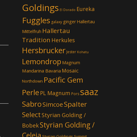
Goldings
Eureka
El Dorado
Fuggles
ginger
Hallertau
galaxy
Hallertau
Mittelfruh
Tradition
Herkules
Hersbrucker
Jester
Kohatu
Lemondrop
Magnum
Mosaic
Mandarina Bavaria
Pacific Gem
Northdown
saaz
Perle
PL Magnum
Pors
Sabro
Spalter
Simcoe
Select
Styrian Golding /
Styrian Golding /
Bobek
Celeia
Styrian Goldings
Summit