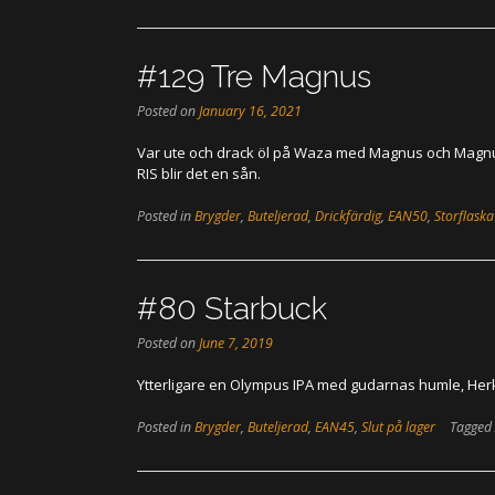
#129 Tre Magnus
Posted on
January 16, 2021
Var ute och drack öl på Waza med Magnus och Magnus 
RIS blir det en sån.
Posted in
Brygder
,
Buteljerad
,
Drickfärdig
,
EAN50
,
Storflaska
#80 Starbuck
Posted on
June 7, 2019
Ytterligare en Olympus IPA med gudarnas humle, Herk
Posted in
Brygder
,
Buteljerad
,
EAN45
,
Slut på lager
Tagged