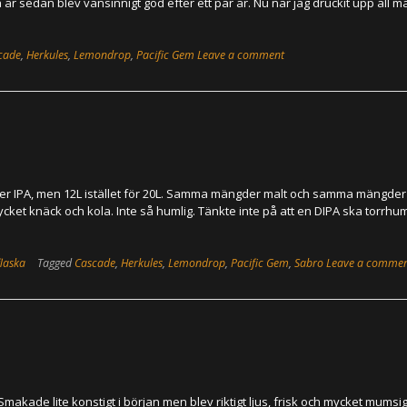
r sedan blev vansinnigt god efter ett par år. Nu när jag druckit upp all m
cade
,
Herkules
,
Lemondrop
,
Pacific Gem
Leave a comment
 IPA, men 12L istället för 20L. Samma mängder malt och samma mängder
ycket knäck och kola. Inte så humlig. Tänkte inte på att en DIPA ska torrhu
flaska
Tagged
Cascade
,
Herkules
,
Lemondrop
,
Pacific Gem
,
Sabro
Leave a comme
akade lite konstigt i början men blev riktigt ljus, frisk och mycket mumsi