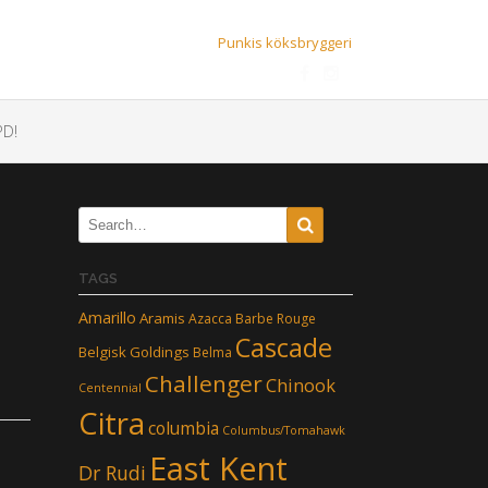
Punkis köksbryggeri
D!
TAGS
Amarillo
Aramis
Azacca
Barbe Rouge
Cascade
Belgisk Goldings
Belma
Challenger
Chinook
Centennial
Citra
columbia
Columbus/Tomahawk
East Kent
Dr Rudi