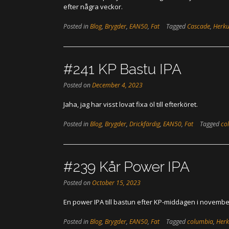
efter några veckor.
Posted in
Blog
,
Brygder
,
EAN50
,
Fat
Tagged
Cascade
,
Herku
#241 KP Bastu IPA
Posted on
December 4, 2023
Jaha, jag har visst lovat fixa öl till efterköret.
Posted in
Blog
,
Brygder
,
Drickfärdig
,
EAN50
,
Fat
Tagged
co
#239 Kår Power IPA
Posted on
October 15, 2023
En power IPA till bastun efter KP-middagen i novembe
Posted in
Blog
,
Brygder
,
EAN50
,
Fat
Tagged
columbia
,
Herk