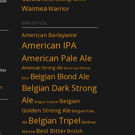
åste
Waimea
Warrior
BEER STYLES
American Barleywine
American IPA
American Pale Ale
American Strong Ale
American Wheat
mlas
Belgian Blond Ale
Beer
Belgian Dark Strong
nt
Ale
Belgian
Belgian Dubbel
Golden Strong Ale
Belgian Pale
Belgian Tripel
Ale
Berliner
Best Bitter
British
Weisse
g