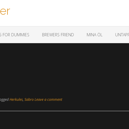
er
G FOR DUMMIES
BREWERS FRIEND
MINA ÖL
UNTAPP
agged
Herkules
,
Sabro
Leave a comment