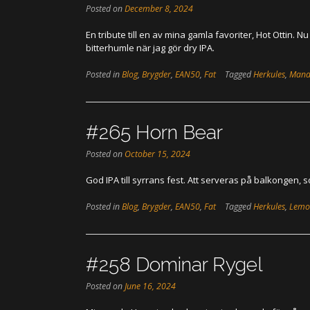
Posted on
December 8, 2024
En tribute till en av mina gamla favoriter, Hot Ottin.
bitterhumle när jag gör dry IPA.
Posted in
Blog
,
Brygder
,
EAN50
,
Fat
Tagged
Herkules
,
Mand
#265 Horn Bear
Posted on
October 15, 2024
God IPA till syrrans fest. Att serveras på balkongen, s
Posted in
Blog
,
Brygder
,
EAN50
,
Fat
Tagged
Herkules
,
Lemo
#258 Dominar Rygel
Posted on
June 16, 2024