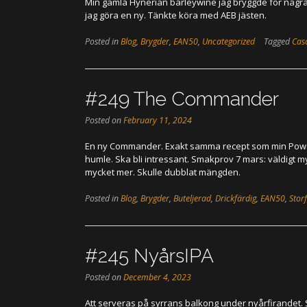
Min gamla Hynerian barleywine jag bryggde för några å
jag göra en ny. Tänkte köra med AEB jästen.
Posted in
Blog
,
Brygder
,
EAN50
,
Uncategorized
Tagged
Cas
#249 The Commander
Posted on
February 11, 2024
En ny Commander. Exakt samma recept som min Power
humle. Ska bli intressant. Smakprov 7 mars: väldigt m
mycket mer. Skulle dubblat mängden.
Posted in
Blog
,
Brygder
,
Buteljerad
,
Drickfärdig
,
EAN50
,
Stor
#245 NyårsIPA
Posted on
December 4, 2023
Att serveras på syrrans balkong under nyårfirandet. Sm