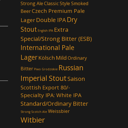
Strong Ale
Classic Style Smoked
Czech Premium Pale
Beer
Dry
Double IPA
Lager
Stout
Extra
English IPA
Special/Strong Bitter (ESB)
International Pale
Lager
Kölsch
Mild
Ordinary
Russian
Bitter
Piwo Grodziskie
Imperial Stout
Saison
Scottish Export 80/-
Specialty IPA: White IPA
Standard/Ordinary Bitter
Weissbier
Strong Scotch Ale
Witbier