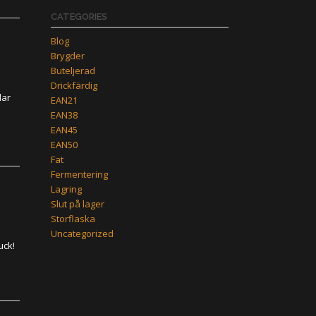
CATEGORIES
Blog
Brygder
Buteljerad
Drickfärdig
lar
EAN21
EAN38
EAN45
EAN50
Fat
Fermentering
Lagring
Slut på lager
Storflaska
Uncategorized
uck!