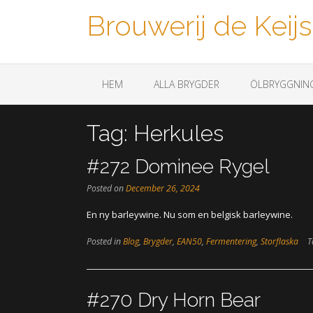
Brouwerij de Keijs
Een biertje a.u.b.
HEM
ALLA BRYGDER
ÖLBRYGGNIN
Tag:
Herkules
#272 Dominee Rygel
Posted on
December 26, 2024
En ny barleywine. Nu som en belgisk barleywine.
Posted in
Blog
,
Brygder
,
EAN50
,
Fermentering
,
Storflaska
T
#270 Dry Horn Bear