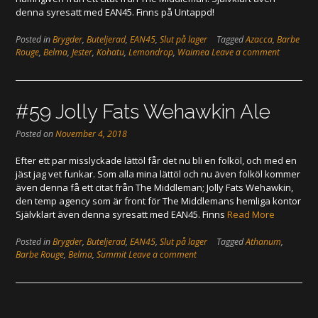
denna syresatt med EAN45. Finns på Untappd!
Posted in
Brygder
,
Buteljerad
,
EAN45
,
Slut på lager
Tagged
Azacca
,
Barbe
Rouge
,
Belma
,
Jester
,
Kohatu
,
Lemondrop
,
Waimea
Leave a comment
#59 Jolly Fats Wehawkin Ale
Posted on
November 4, 2018
Efter ett par misslyckade lättöl får det nu bli en folköl, och med en
jäst jag vet funkar. Som alla mina lättöl och nu även folköl kommer
även denna få ett citat från The Middleman; Jolly Fats Wehawkin,
den temp agency som är front för The Middlemans hemliga kontor
Självklart även denna syresatt med EAN45. Finns
Read More
Posted in
Brygder
,
Buteljerad
,
EAN45
,
Slut på lager
Tagged
Athanum
,
Barbe Rouge
,
Belma
,
Summit
Leave a comment