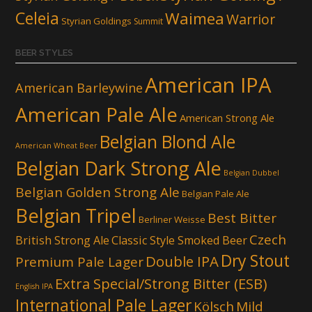
Celeia
Waimea
Warrior
Styrian Goldings
Summit
BEER STYLES
American IPA
American Barleywine
American Pale Ale
American Strong Ale
Belgian Blond Ale
American Wheat Beer
Belgian Dark Strong Ale
Belgian Dubbel
Belgian Golden Strong Ale
Belgian Pale Ale
Belgian Tripel
Best Bitter
Berliner Weisse
Czech
British Strong Ale
Classic Style Smoked Beer
Dry Stout
Double IPA
Premium Pale Lager
Extra Special/Strong Bitter (ESB)
English IPA
International Pale Lager
Kölsch
Mild