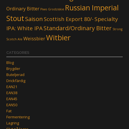
Russian Imperial
Ordinary Bitter
Piwo Grodziskie
Stout
Saison
Scottish Export 80/-
Specialty
Standard/Ordinary Bitter
IPA: White IPA
Strong
Witbier
Weissbier
Scotch Ale
CATEGORIES
Blog
Brygder
Buteljerad
Drickfärdig
EAN21
EAN38
EAN45
EAN50
Fat
Fermentering
Lagring
Slut på lager