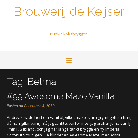
Brouwerij de Keijser
Een biertje a.u.b.
Punkis köksbryggeri
Tag:
Belma
#99 Awesome Maze Vanilla
Posted on
December 8, 2019
Andreas hade hört om vaniljöl, vilket måste vara grymt gott sa han,
då han gillar vanilj. Så jag tänkte, varför inte, jag brukar ju ha vanilj
i min RIS ibland, och jag har länge tänkt brygga en ny Imperial
Coconut Stout igen. Då blir det en Awesome Maze, med extra