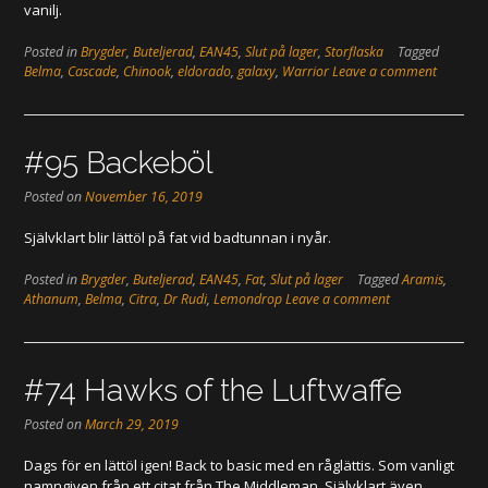
vanilj.
Posted in
Brygder
,
Buteljerad
,
EAN45
,
Slut på lager
,
Storflaska
Tagged
Belma
,
Cascade
,
Chinook
,
eldorado
,
galaxy
,
Warrior
Leave a comment
#95 Backeböl
Posted on
November 16, 2019
Självklart blir lättöl på fat vid badtunnan i nyår.
Posted in
Brygder
,
Buteljerad
,
EAN45
,
Fat
,
Slut på lager
Tagged
Aramis
,
Athanum
,
Belma
,
Citra
,
Dr Rudi
,
Lemondrop
Leave a comment
#74 Hawks of the Luftwaffe
Posted on
March 29, 2019
Dags för en lättöl igen! Back to basic med en råglättis. Som vanligt
namngiven från ett citat från The Middleman. Självklart även