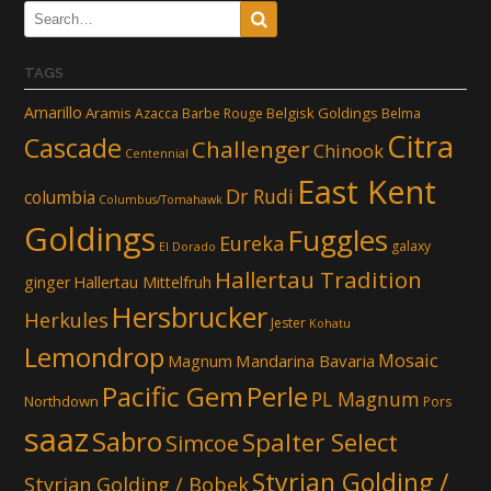
TAGS
Amarillo
Aramis
Belgisk Goldings
Azacca
Barbe Rouge
Belma
Citra
Cascade
Challenger
Chinook
Centennial
East Kent
Dr Rudi
columbia
Columbus/Tomahawk
Goldings
Fuggles
Eureka
galaxy
El Dorado
Hallertau Tradition
ginger
Hallertau Mittelfruh
Hersbrucker
Herkules
Jester
Kohatu
Lemondrop
Mosaic
Mandarina Bavaria
Magnum
Pacific Gem
Perle
PL Magnum
Northdown
Pors
saaz
Sabro
Spalter Select
Simcoe
Styrian Golding /
Styrian Golding / Bobek