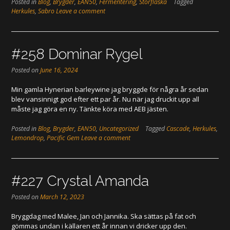
Posted in
Blog
,
Brygder
,
EAN50
,
Fermentering
,
Storflaska
Tagged
Herkules
,
Sabro
Leave a comment
#258 Dominar Rygel
Posted on
June 16, 2024
Min gamla Hynerian barleywine jag bryggde för några år sedan
blev vansinnigt god efter ett par år. Nu när jag druckit upp all
måste jag göra en ny. Tänkte köra med AEB jästen.
Posted in
Blog
,
Brygder
,
EAN50
,
Uncategorized
Tagged
Cascade
,
Herkules
,
Lemondrop
,
Pacific Gem
Leave a comment
#227 Crystal Amanda
Posted on
March 12, 2023
Bryggdag med Malee, Jan och Jannika. Ska sättas på fat och
gömmas undan i källaren ett år innan vi dricker upp den.