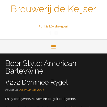
Brouwerij de Keijser
Een biertje a.u.b.
Punkis köksbryggeri
Beer Style:
American
Barleywine
#272 Dominee Rygel
Posted on
December 26, 2024
En ny barleywine. Nu som en belgisk barleywine.