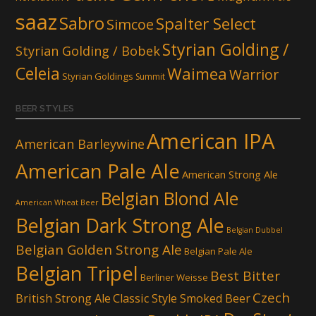
saaz
Sabro
Spalter Select
Simcoe
Styrian Golding /
Styrian Golding / Bobek
Celeia
Waimea
Warrior
Styrian Goldings
Summit
BEER STYLES
American IPA
American Barleywine
American Pale Ale
American Strong Ale
Belgian Blond Ale
American Wheat Beer
Belgian Dark Strong Ale
Belgian Dubbel
Belgian Golden Strong Ale
Belgian Pale Ale
Belgian Tripel
Best Bitter
Berliner Weisse
Czech
British Strong Ale
Classic Style Smoked Beer