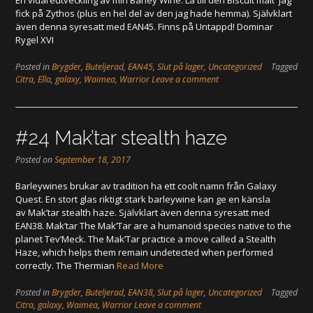
En vidareutveckling av min Barley Wine. La till den Biscuit malt jag
fick på Zythos (plus en hel del av den jag hade hemma). Självklart
även denna syresatt med EAN45. Finns på Untappd! Dominar
Rygel XVI
Posted in
Brygder
,
Buteljerad
,
EAN45
,
Slut på lager
,
Uncategorized
Tagged
Citra
,
Ella
,
galaxy
,
Waimea
,
Warrior
Leave a comment
#24 Mak’tar stealth haze
Posted on
September 18, 2017
Barleywines brukar av tradition ha ett coolt namn från Galaxy
Quest. En stort glas riktigt stark barleywine kan ge en känsla
av Mak’tar stealth haze. Självklart även denna syresatt med
EAN38. Mak’tar The Mak’Tar are a humanoid species native to the
planet Tev’Meck. The Mak’Tar practice a move called a Stealth
Haze, which helps them remain undetected when performed
correctly. The Thermian
Read More
Posted in
Brygder
,
Buteljerad
,
EAN38
,
Slut på lager
,
Uncategorized
Tagged
Citra
,
galaxy
,
Waimea
,
Warrior
Leave a comment