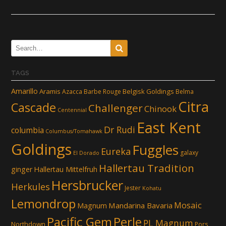
TAGS
Amarillo
Aramis
Belgisk Goldings
Azacca
Barbe Rouge
Belma
Citra
Cascade
Challenger
Chinook
Centennial
East Kent
Dr Rudi
columbia
Columbus/Tomahawk
Goldings
Fuggles
Eureka
galaxy
El Dorado
Hallertau Tradition
ginger
Hallertau Mittelfruh
Hersbrucker
Herkules
Jester
Kohatu
Lemondrop
Mosaic
Mandarina Bavaria
Magnum
Pacific Gem
Perle
PL Magnum
Northdown
Pors