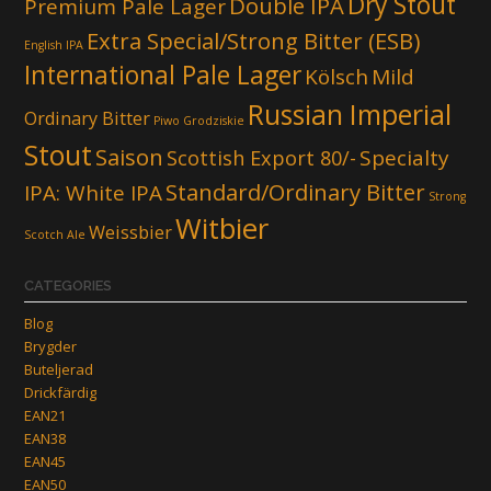
Dry Stout
Double IPA
Premium Pale Lager
Extra Special/Strong Bitter (ESB)
English IPA
International Pale Lager
Kölsch
Mild
Russian Imperial
Ordinary Bitter
Piwo Grodziskie
Stout
Saison
Scottish Export 80/-
Specialty
Standard/Ordinary Bitter
IPA: White IPA
Strong
Witbier
Weissbier
Scotch Ale
CATEGORIES
Blog
Brygder
Buteljerad
Drickfärdig
EAN21
EAN38
EAN45
EAN50