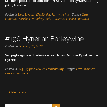
Min mest populära öl som kommer serveras på syrrans balkong
på nyårsfesten.
Posted in
Blog
,
Brygder
,
EAN50
,
Fat
,
Fermentering
Tagged
Citra
,
columbia
,
Eureka
,
Lemondrop
,
Sabro
,
Waimea
Leave a comment
#196 Hynerian Barleywine
Posted on
February 28, 2022
Sist jag bryggde en barleywine var det en Dominar Rygel, som är
Hyrenian.
Posted in
Blog
,
Brygder
,
EAN50
,
Fermentering
Tagged
Citra
,
Waimea
Leave a comment
Posts
←
Older posts
navigation