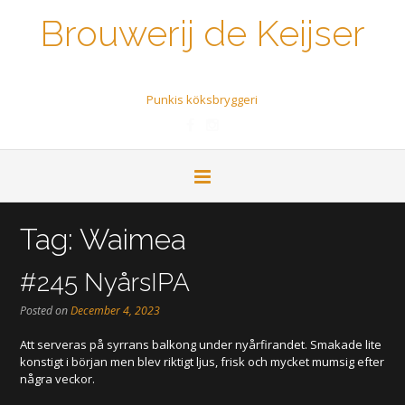
Brouwerij de Keijser
Een biertje a.u.b.
Punkis köksbryggeri
Tag:
Waimea
#245 NyårsIPA
Posted on
December 4, 2023
Att serveras på syrrans balkong under nyårfirandet. Smakade lite
konstigt i början men blev riktigt ljus, frisk och mycket mumsig efter
några veckor.