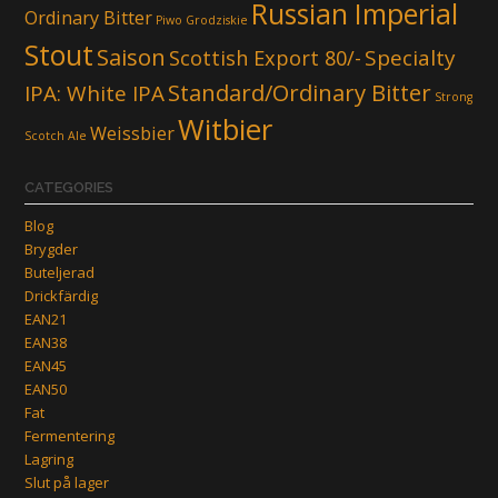
Russian Imperial
Ordinary Bitter
Piwo Grodziskie
Stout
Saison
Scottish Export 80/-
Specialty
Standard/Ordinary Bitter
IPA: White IPA
Strong
Witbier
Weissbier
Scotch Ale
CATEGORIES
Blog
Brygder
Buteljerad
Drickfärdig
EAN21
EAN38
EAN45
EAN50
Fat
Fermentering
Lagring
Slut på lager