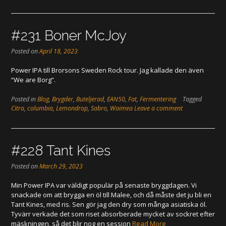
#231 Boner McJoy
Posted on
April 18, 2023
Power IPA till Brorsons Sweden Rock tour. Jag kallade den även
“We are Borg”.
Posted in
Blog
,
Brygder
,
Buteljerad
,
EAN50
,
Fat
,
Fermentering
Tagged
Citra
,
columbia
,
Lemondrop
,
Sabro
,
Waimea
Leave a comment
#228 Tant Kines
Posted on
March 29, 2023
Min Power IPA var väldigt populär på senaste bryggdagen. Vi
snackade om att brygga en öl till Malee, och då måste det ju bli en
Tant Kines, med ris. Sen gör jag den dry som många asiatiska öl.
Tyvärr verkade det som riset absorberade mycket av sockret efter
mäskningen, så det blir nog en session
Read More