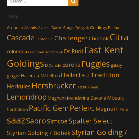
TAGS
Amarillo
Aramis
Belgisk Goldings
Azacca
Barbe Rouge
Belma
Citra
Cascade
Challenger
Chinook
Centennial
East Kent
Dr Rudi
columbia
Columbus/Tomahawk
Goldings
Fuggles
Eureka
galaxy
El Dorado
Hallertau Tradition
ginger
Hallertau Mittelfruh
Hersbrucker
Herkules
Jester
Kohatu
Lemondrop
Mosaic
Mandarina Bavaria
Magnum
Pacific Gem
Perle
PL Magnum
Northdown
Pors
saaz
Sabro
Spalter Select
Simcoe
Styrian Golding /
Styrian Golding / Bobek