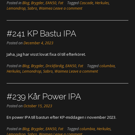
Posted in
Blog
,
Brygder
,
EAN50
,
Fat
Tagged
Cascade
,
Herkules
,
Lemondrop
,
Sabro
,
Waimea
Leave a comment
#241 KP Bastu IPA
Posted on
December 4, 2023
Jaha, jag har visst lovat fixa öl till efterköret.
Posted in
Blog
,
Brygder
,
Drickfärdig
,
EAN50
,
Fat
Tagged
columbia
,
Herkules
,
Lemondrop
,
Sabro
,
Waimea
Leave a comment
#239 Kår Power IPA
Posted on
October 15, 2023
En power IPA till bastun efter KP-middagen i november 2023.
Posted in
Blog
,
Brygder
,
EAN50
,
Fat
Tagged
columbia
,
Herkules
,
Lemondrop
,
Sabro
,
Waimea
Leave a comment