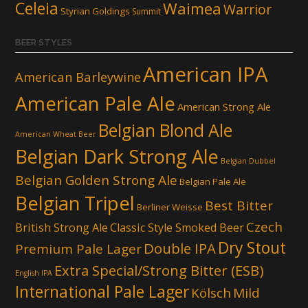
Celeia
Waimea
Warrior
Styrian Goldings
Summit
BEER STYLES
American IPA
American Barleywine
American Pale Ale
American Strong Ale
Belgian Blond Ale
American Wheat Beer
Belgian Dark Strong Ale
Belgian Dubbel
Belgian Golden Strong Ale
Belgian Pale Ale
Belgian Tripel
Best Bitter
Berliner Weisse
Czech
British Strong Ale
Classic Style Smoked Beer
Dry Stout
Double IPA
Premium Pale Lager
Extra Special/Strong Bitter (ESB)
English IPA
International Pale Lager
Kölsch
Mild