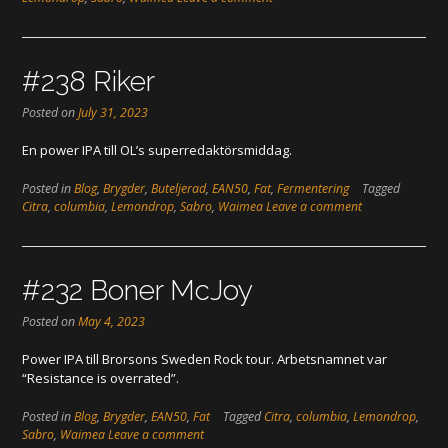
#238 Riker
Posted on
July 31, 2023
En power IPA till OL’s superredaktörsmiddag.
Posted in
Blog
,
Brygder
,
Buteljerad
,
EAN50
,
Fat
,
Fermentering
Tagged
Citra
,
columbia
,
Lemondrop
,
Sabro
,
Waimea
Leave a comment
#232 Boner McJoy
Posted on
May 4, 2023
Power IPA till Brorsons Sweden Rock tour. Arbetsnamnet var
“Resistance is overrated”.
Posted in
Blog
,
Brygder
,
EAN50
,
Fat
Tagged
Citra
,
columbia
,
Lemondrop
,
Sabro
,
Waimea
Leave a comment