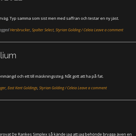
 i förväg. Typ samma som sist men med saffran och testar en ny jäst.
agged
Hersbrucker
,
Spalter Select
,
Styrian Golding / Celeia
Leave a comment
ilium
mängd och ett till mäskningssteg. Nåt gott att ha på fat.
nger
,
East Kent Goldings
,
Styrian Golding / Celeia
Leave a comment
ag provat De Rankes Simplex så kände jag att jag behönde brygga även en