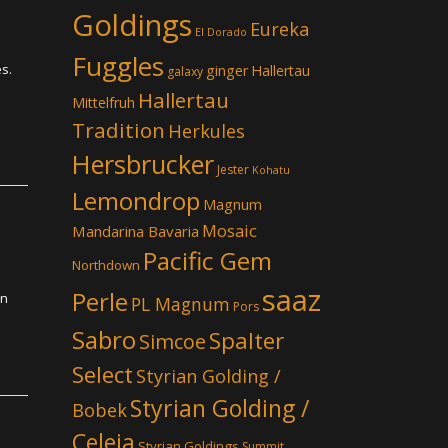
Goldings
Eureka
El Dorado
Fuggles
es.
ginger
Hallertau
galaxy
Hallertau
Mittelfruh
Tradition
Herkules
Hersbrucker
Jester
Kohatu
Lemondrop
Magnum
Mosaic
Mandarina Bavaria
Pacific Gem
Northdown
saaz
Perle
en
PL Magnum
Pors
Sabro
Spalter
Simcoe
Select
Styrian Golding /
Styrian Golding /
Bobek
Celeia
Styrian Goldings
Summit