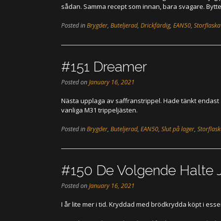
sådan. Samma recept som innan, bara svagare. Bytte vi
Posted in
Brygder
,
Buteljerad
,
Drickfärdig
,
EAN50
,
Storflaska
#151 Dreamer
Posted on
January 16, 2021
Nästa upplaga av saffranstrippel. Hade tänkt endast 
vanliga M31 trippeljästen.
Posted in
Brygder
,
Buteljerad
,
EAN50
,
Slut på lager
,
Storflas
#150 De Volgende Halte J
Posted on
January 16, 2021
I år lite mer i tid. Kryddad med brödkrydda köpt i es