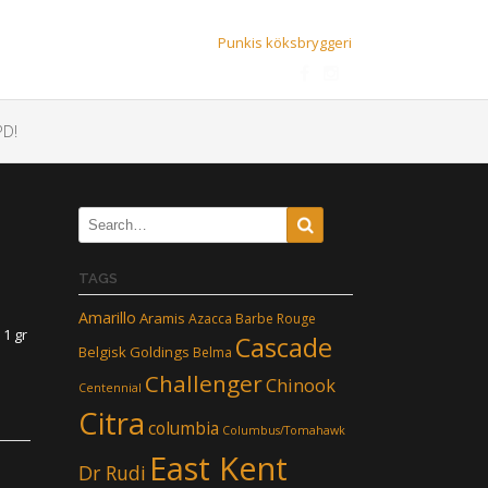
Punkis köksbryggeri
D!
TAGS
Amarillo
Aramis
Azacca
Barbe Rouge
 1 gr
Cascade
Belgisk Goldings
Belma
Challenger
Chinook
Centennial
Citra
columbia
Columbus/Tomahawk
East Kent
Dr Rudi