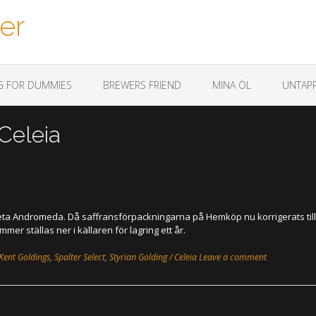
er
G FOR DUMMIES
BREWERS FRIEND
MINA ÖL
UNTAPP
 Celeia
heta Andromeda. Då saffransförpackningarna på Hemköp nu korrigerats till
er ställas ner i källaren för lagring ett år.
 Kent Goldings
,
Spalter Select
,
Styrian Golding / Celeia
Leave a comment