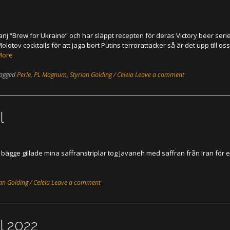
anj “Brew for Ukraine” och har släppt recepten för deras Victory beer seri
a Molotov cocktails för att jaga bort Putins terrorattacker så är det upp till oss
More
agged
Perle
,
PL Magnum
,
Styrian Golding / Celeia
Leave a comment
l
ägge gillade mina saffranstriplar tog Javaneh med saffran från Iran för 
an Golding / Celeia
Leave a comment
l 2022