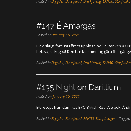
Posted in
Brygder
,
Buteljerad
,
Drickfärdig
,
EAN50
,
Storflaska
#147 É Amargas
Posted on
January 16, 2021
Blev riktigt förtjust i årets upplaga av De Rankes XX B
helt sagolikt god! Den här kommer jag göra fler gånge
Posted in
Brygder
,
Buteljerad
,
Drickfärdig
,
EAN50
,
Storflaska
#135 Night on Darillium
Posted on
January 16, 2021
Ett recept från Carmras BYO British Real Ale bok. Ändra
Posted in
Brygder
,
Buteljerad
,
EAN50
,
Slut på lager
Tagged