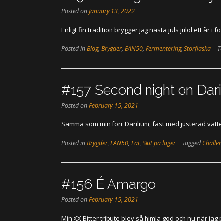
Posted on
January 13, 2022
Enligt fin tradition brygger jag nästa juls julöl ett år
Posted in
Blog
,
Brygder
,
EAN50
,
Fermentering
,
Storflaska
T
#157 Second night on Dar
Posted on
February 15, 2021
Samma som min förr Darilium, fast med justerad vatten
Posted in
Brygder
,
EAN50
,
Fat
,
Slut på lager
Tagged
Challe
#156 É Amargo
Posted on
February 15, 2021
Min XX Bitter tribute blev så himla god och nu när j