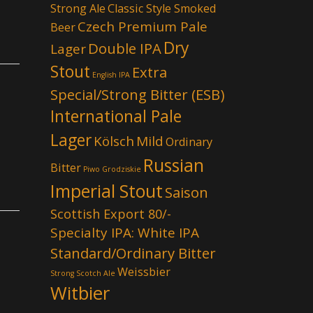
Strong Ale
Classic Style Smoked
Czech Premium Pale
Beer
Dry
Double IPA
Lager
Stout
Extra
English IPA
Special/Strong Bitter (ESB)
International Pale
Lager
Kölsch
Mild
Ordinary
Russian
Bitter
Piwo Grodziskie
Imperial Stout
Saison
Scottish Export 80/-
Specialty IPA: White IPA
Standard/Ordinary Bitter
Weissbier
Strong Scotch Ale
Witbier