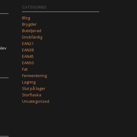
CATEGORIES
Blog
Brygder
Buteljerad
Drickfärdig
EAN21
blev
EAN38
EAN45
EAN50
Fat
Fermentering
Lagring
Slut på lager
Storflaska
Uncategorized