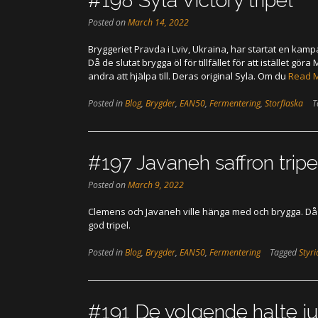
#198 Syla Victory tripel
Posted on
March 14, 2022
Bryggeriet Pravda i Lviv, Ukraina, har startat en kamp
Då de slutat brygga öl för tillfället för att istället gör
andra att hjälpa till. Deras original Syla. Om du
Read 
Posted in
Blog
,
Brygder
,
EAN50
,
Fermentering
,
Storflaska
T
#197 Javaneh saffron tripe
Posted on
March 9, 2022
Clemens och Javaneh ville hänga med och brygga. Då b
god tripel.
Posted in
Blog
,
Brygder
,
EAN50
,
Fermentering
Tagged
Styri
#191 De volgende halte ju