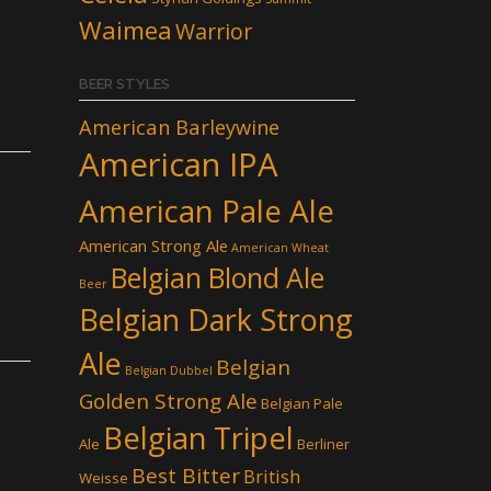
Waimea
Warrior
BEER STYLES
American Barleywine
American IPA
American Pale Ale
American Strong Ale
American Wheat
Belgian Blond Ale
Beer
Belgian Dark Strong
Ale
Belgian
Belgian Dubbel
Golden Strong Ale
Belgian Pale
Belgian Tripel
Ale
Berliner
Best Bitter
British
Weisse