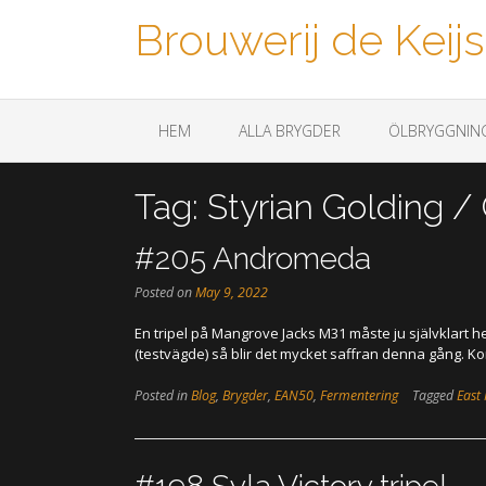
Brouwerij de Keijs
Een biertje a.u.b.
HEM
ALLA BRYGDER
ÖLBRYGGNIN
Tag:
Styrian Golding /
#205 Andromeda
Posted on
May 9, 2022
En tripel på Mangrove Jacks M31 måste ju självklart 
(testvägde) så blir det mycket saffran denna gång. Komm
Posted in
Blog
,
Brygder
,
EAN50
,
Fermentering
Tagged
East