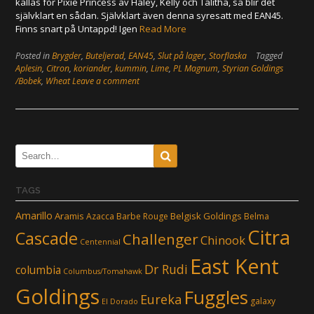
kallas för Pixie Princess av Haley, Kelly och Talitha, så blir det
självklart en sådan. Självklart även denna syresatt med EAN45.
Finns snart på Untappd! Igen
Read More
Posted in
Brygder
,
Buteljerad
,
EAN45
,
Slut på lager
,
Storflaska
Tagged
Aplesin
,
Citron
,
koriander
,
kummin
,
Lime
,
PL Magnum
,
Styrian Goldings
/Bobek
,
Wheat
Leave a comment
TAGS
Amarillo
Aramis
Belgisk Goldings
Azacca
Barbe Rouge
Belma
Citra
Cascade
Challenger
Chinook
Centennial
East Kent
Dr Rudi
columbia
Columbus/Tomahawk
Goldings
Fuggles
Eureka
galaxy
El Dorado