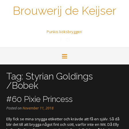
Brouwerij de Keijser
Een biertje a.u.b.
Punkis köksbryggeri
Tag:
Styrian Goldings
/Bobek
#60 Pixie Princess
Posted on
November 11, 2018
Elly fick se mina snygga etiketter och krävde att få en själv. Så då
blir det till att brygga något fint och sött, varför inte en Wit. Då Elly