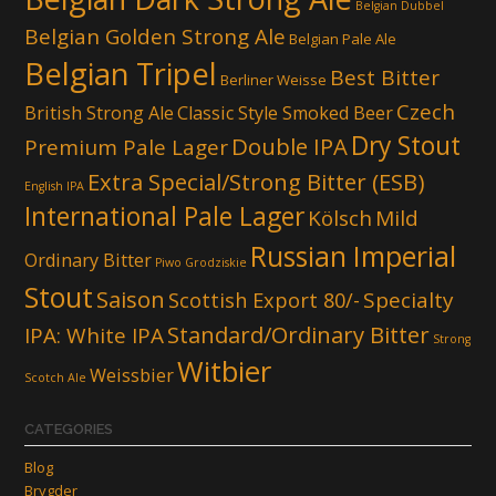
Belgian Dubbel
Belgian Golden Strong Ale
Belgian Pale Ale
Belgian Tripel
Best Bitter
Berliner Weisse
Czech
British Strong Ale
Classic Style Smoked Beer
Dry Stout
Double IPA
Premium Pale Lager
Extra Special/Strong Bitter (ESB)
English IPA
International Pale Lager
Kölsch
Mild
Russian Imperial
Ordinary Bitter
Piwo Grodziskie
Stout
Saison
Scottish Export 80/-
Specialty
Standard/Ordinary Bitter
IPA: White IPA
Strong
Witbier
Weissbier
Scotch Ale
CATEGORIES
Blog
Brygder