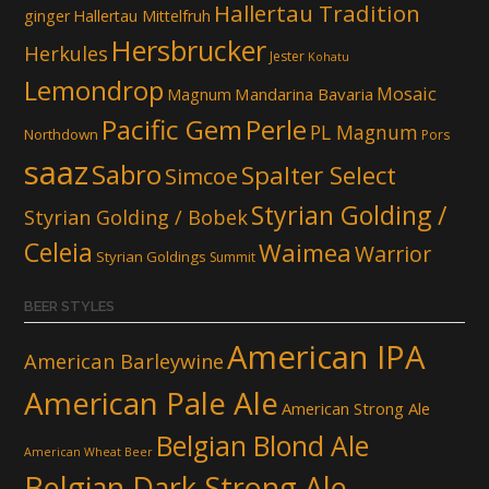
Hallertau Tradition
ginger
Hallertau Mittelfruh
Hersbrucker
Herkules
Jester
Kohatu
Lemondrop
Mosaic
Mandarina Bavaria
Magnum
Pacific Gem
Perle
PL Magnum
Northdown
Pors
saaz
Sabro
Spalter Select
Simcoe
Styrian Golding /
Styrian Golding / Bobek
Celeia
Waimea
Warrior
Styrian Goldings
Summit
BEER STYLES
American IPA
American Barleywine
American Pale Ale
American Strong Ale
Belgian Blond Ale
American Wheat Beer
Belgian Dark Strong Ale