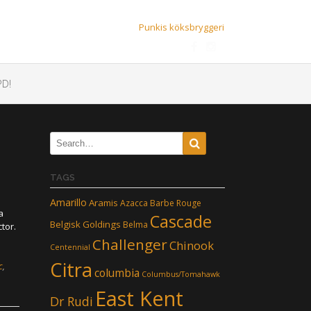
Punkis köksbryggeri
D!
TAGS
Amarillo
Aramis
Azacca
Barbe Rouge
a
Cascade
Belgisk Goldings
Belma
tor.
Challenger
Chinook
Centennial
Citra
c
,
columbia
Columbus/Tomahawk
East Kent
Dr Rudi