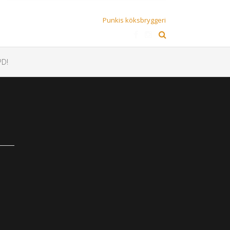
Punkis köksbryggeri
D!