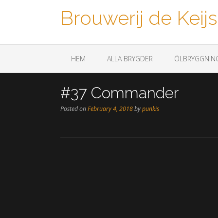
Brouwerij de Keijs
Een biertje a.u.b.
HEM
ALLA BRYGDER
ÖLBRYGGNIN
#37 Commander
Posted on
February 4, 2018
by
punkis